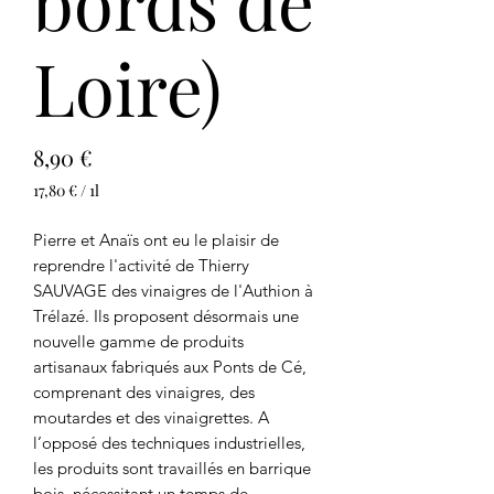
bords de
Loire)
Prix
8,90 €
17,80 €
/
1l
17,80 €
pour
Pierre et Anaïs ont eu le plaisir de
1
reprendre l'activité de Thierry
Litre
SAUVAGE des vinaigres de l'Authion à
Trélazé. Ils proposent désormais une
nouvelle gamme de produits
artisanaux fabriqués aux Ponts de Cé,
comprenant des vinaigres, des
moutardes et des vinaigrettes. A
l’opposé des techniques industrielles,
les produits sont travaillés en barrique
bois, nécessitant un temps de