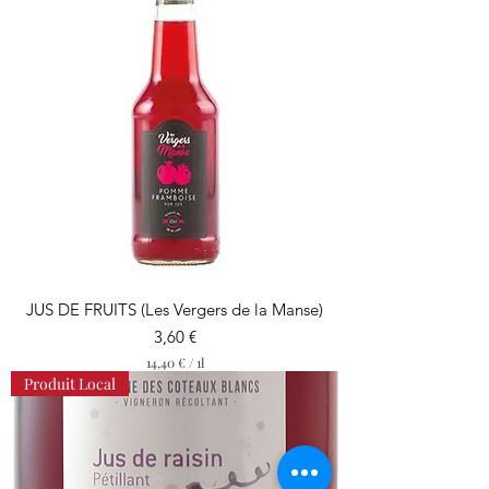
0
0
€
p
a
r
1
L
i
t
r
e
JUS DE FRUITS (Les Vergers de la Manse)
Prix
3,60 €
14,40 €
/
1l
1
Produit Local
4
,
4
0
€