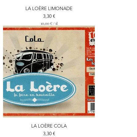
LA LOÈRE LIMONADE
Prix
3,30 €
10,00 €
/
1l
1
0
,
0
0
€
p
a
r
1
L
i
t
r
e
LA LOÈRE COLA
Prix
3,30 €