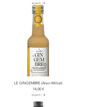
10,00 €
/
1l
1
0
,
0
0
€
p
a
r
1
L
i
t
r
e
LE GINGEMBRE (Alain Milliat)
Prix
14,00 €
70,00 €
/
1l
7
0
,