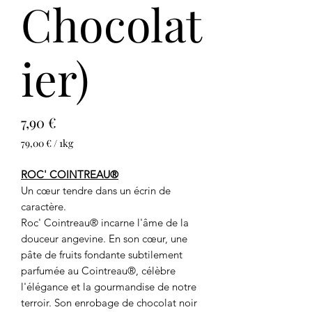
Chocolat
ier)
Prix
7,90 €
79,00 €
/
1kg
79,00 €
pour
ROC' COINTREAU®
1
Un cœur tendre dans un écrin de
Kilogramme
caractère.
Roc' Cointreau® incarne l'âme de la
douceur angevine. En son cœur, une
pâte de fruits fondante subtilement
parfumée au Cointreau®, célèbre
l'élégance et la gourmandise de notre
terroir. Son enrobage de chocolat noir