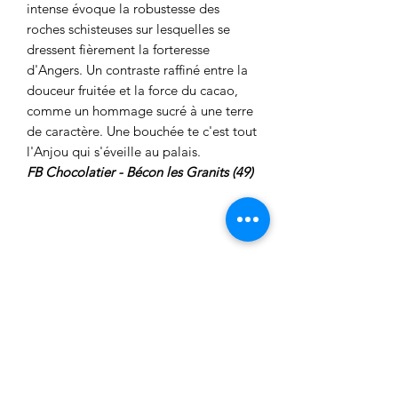
intense évoque la robustesse des
roches schisteuses sur lesquelles se
dressent fièrement la forteresse
d'Angers. Un contraste raffiné entre la
douceur fruitée et la force du cacao,
comme un hommage sucré à une terre
de caractère. Une bouchée te c'est tout
l'Anjou qui s'éveille au palais.
FB Chocolatier - Bécon les Granits (49)
Possibilité de retirer
sur place vos achats
ou de vous faire
livrer à domicile ou