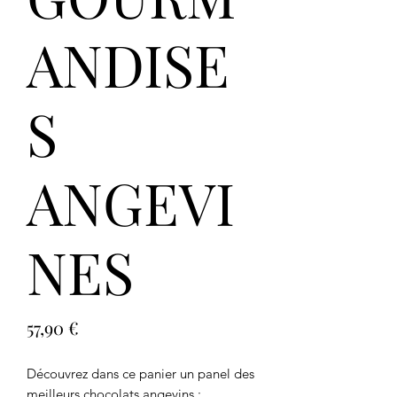
ANDISE
S
ANGEVI
NES
Prix
57,90 €
Découvrez dans ce panier un panel des
meilleurs chocolats angevins :