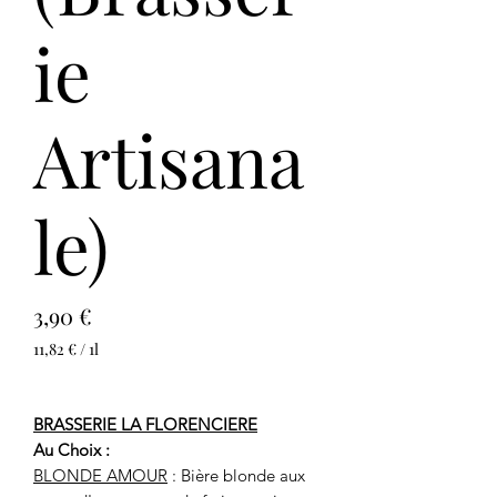
ie
Artisana
le)
Prix
3,90 €
11,82 €
/
1l
11,82 €
pour
1
BRASSERIE LA FLORENCIERE
Litre
Au Choix :
BLONDE AMOUR
: Bière blonde aux