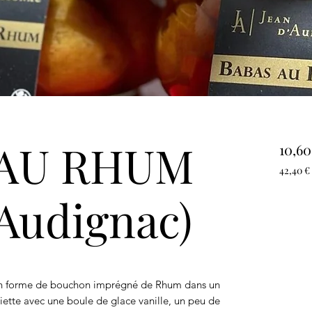
 AU RHUM
10,60
42,40 €
42,40 €
'Audignac)
pour
1
Kilogr
 en forme de bouchon imprégné de Rhum dans un
siette avec une boule de glace vanille, un peu de