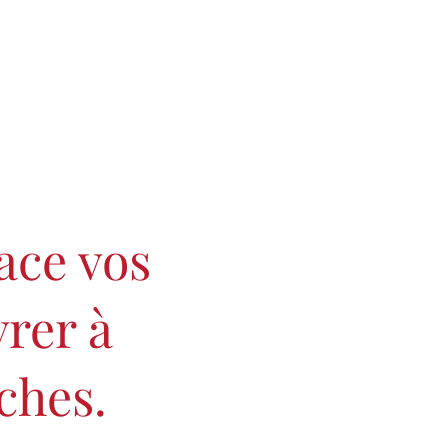
lace vos
vrer à
ches.