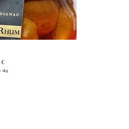
Prix
 €
/
1kg
amme